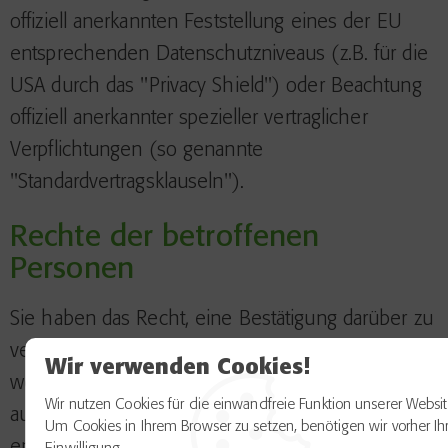
offiziell anerkannten Feststellung eines der EU
entsprechenden Datenschutzniveaus (z.B. für die
USA durch das "Privacy Shield") oder Beachtung
offiziell anerkannter spezieller vertraglicher
Verpflichtungen (so genannte
"Standardvertragsklauseln").
Rechte der betroffenen
Personen
Sie haben das Recht, eine Bestätigung darüber zu
verlangen, ob betreffende Daten verarbeitet
Wir verwenden Cookies!
werden und auf Auskunft über diese Daten sowie
Wir nutzen Cookies für die einwandfreie Funktion unserer Websit
auf weitere Informationen und Kopie der Daten
Um Cookies in Ihrem Browser zu setzen, benötigen wir vorher Ih