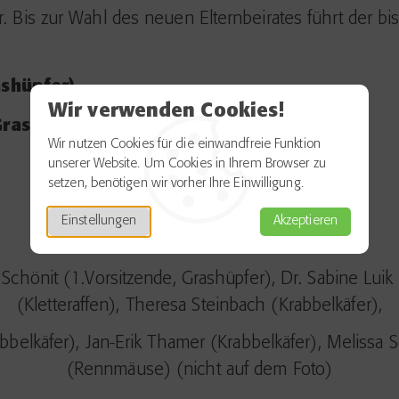
r. Bis zur Wahl des neuen Elternbeirates führt der bi
ashüpfer)
Wir verwenden Cookies!
Grashüpfer)
Wir nutzen Cookies für die einwandfreie Funktion
unserer Website. Um Cookies in Ihrem Browser zu
setzen, benötigen wir vorher Ihre Einwilligung.
Einstellungen
Akzeptieren
 Schönit (1.Vorsitzende, Grashüpfer), Dr. Sabine Luik
(Kletteraffen), Theresa Steinbach (Krabbelkäfer),
bbelkäfer), Jan-Erik Thamer (Krabbelkäfer), Melissa
(Rennmäuse) (nicht auf dem Foto)