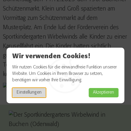
Schützenmarkt. Klein und Groß spazierten am
Vormittag zum Schützenmarkt auf dem
Musterplatz. Am Ende lud der Förderverein des
Sportkindergarten Wirbelwinds alle Kinder zu einer
Karusellfahrt ein. Die Kinder hatten sichtlich
großes Vergnügen und konnten so wieder einen
Wir verwenden Cookies!
Teil der Buchener Traditionsgeschichte
Wir nutzen Cookies für die einwandfreie Funktion unserer
Website. Um Cookies in Ihrem Browser zu setzen,
kennenlernen.
benötigen wir vorher Ihre Einwilligung.
Einstellungen
Akzeptieren