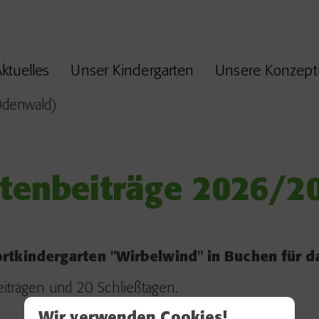
ktuelles
Unser Kindergarten
Unsere Konzept
tenbeiträge 2026/2
rtkindergarten "Wirbelwind" in Buchen für d
iträgen und 20 Schließtagen.
Wir verwenden Cookies!