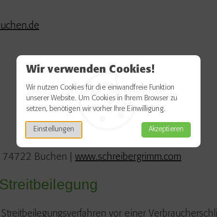
buchen.de
Wir verwenden Cookies!
Wir nutzen Cookies für die einwandfreie Funktion
unserer Website. Um Cookies in Ihrem Browser zu
setzen, benötigen wir vorher Ihre Einwilligung.
Einstellungen
Akzeptieren
| 74722 Buchen |
www.schreibergrimm.com
Streitbeilegung
an Streitbeilegungsverfahren vor einer Verbrauchersch